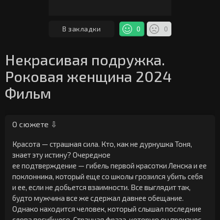
В закладки
0
0
Некрасивая подружка.
Роковая женщина 2024
Фильм
О сюжете ⇩
Красота — страшная сила. Кто, как не дурнушка Тоня,
знает эту истину? Очередное
ее подтверждение — гибель первой красотки Ленска и ее
поклонника, который еще со школы грозился убить себя
и ее, если не добьется взаимности. Все выглядит так,
будто мужчина все же сдержал давнее обещание.
Однако находится человек, который слышал последние
слова погибшего. Странная фраза, которую он произнес