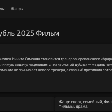
алы
Жанры
убль 2025 Фильм
ковец Никита Симонян становится тренером ереванского «Арара
лнимую задачу: нацеливается на «золотой дубль» — медаль че
команда не принимает нового тренера, а главный противник готов
Жанр:
спорт
,
семейный
,
Фил
Фильмы
,
драма