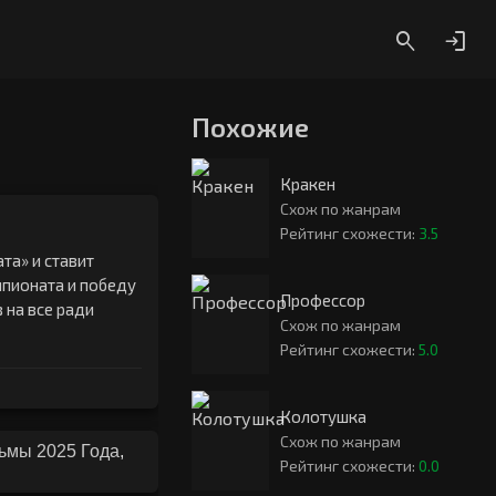
Похожие
Кракен
Схож по жанрам
Рейтинг схожести:
3.5
та» и ставит
мпионата и победу
Профессор
 на все ради
Схож по жанрам
Рейтинг схожести:
5.0
Колотушка
Схож по жанрам
ьмы 2025 Года
,
Рейтинг схожести:
0.0