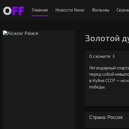
O
FF
Главная
Новости Кино
Фильмы
Сери
Золотой д
О сюжете ⇩
Легендарный спарта
перед собой невыпо
в Кубке СССР — но 
победы.
Страна: Россия