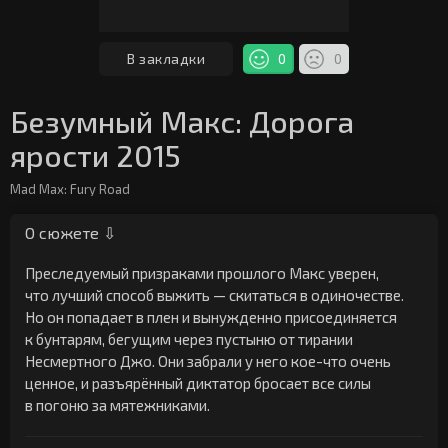
В закладки
0
0
Безумный Макс: Дорога
ярости 2015
Mad Max: Fury Road
О сюжете ⇩
Преследуемый призраками прошлого Макс уверен,
что лучший способ выжить — скитаться в одиночестве.
Но он попадает в плен и вынужденно присоединяется
к бунтарям, бегущим через пустыню от тирании
Несмертного Джо. Они забрали у него кое-что очень
ценное, и разъярённый диктатор бросает все силы
в погоню за мятежниками.