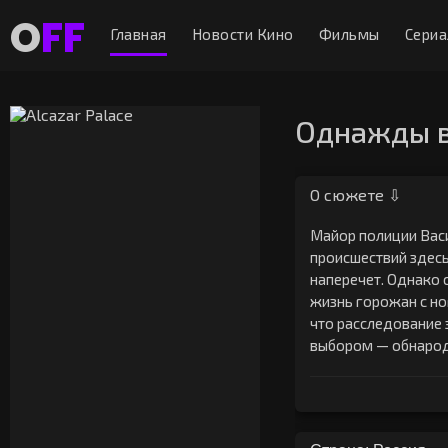
O
FF
Главная
Новости Кино
Фильмы
Сери
Однажды в
О сюжете ⇩
Майор полиции Вас
происшествий здесь
наперечет. Однако 
жизнь горожан с но
что расследование з
выбором — обнародо