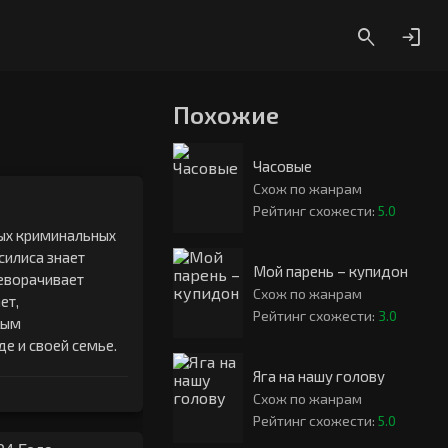
Похожие
Часовые
Схож по жанрам
Рейтинг схожести:
5.0
ных криминальных
силиса знает
Мой парень – купидон
реворачивает
Схож по жанрам
ет,
Рейтинг схожести:
3.0
тым
е и своей семье.
Яга на нашу голову
Схож по жанрам
Рейтинг схожести:
5.0