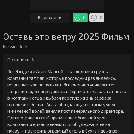
В закладки
0
0
Оставь это ветру 2025 Фильм
Rüzgara Birak
О сюжете ⇩
Эге Языджи и Аслы Мансой — наследники группы
компаний Yazman, которые последний раз виделись,
когда им было по пять лет. Эге окончил университет
за границей, но, вернувшись в Турцию, отказался от поста
в компании отца и выбрал простую жизнь сёрфера
на пляже в Чешме. Аслы, обладающая острым умом
и железной волей, заняла пост генерального директора.
Однако финансовый кризис нанес большой урон
компании, и единственный способ удержать ее на
плаву — построить огромный отель в бухте, где живет